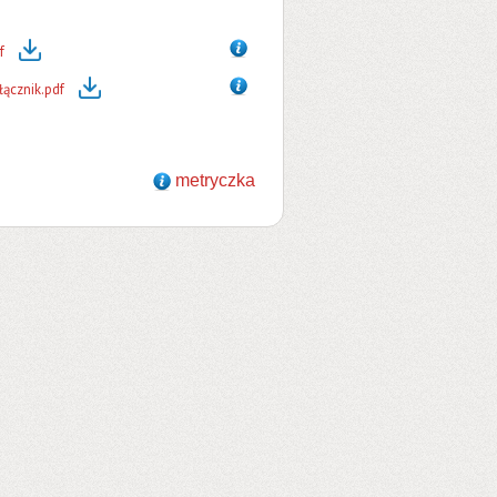
f
łącznik.pdf
metryczka