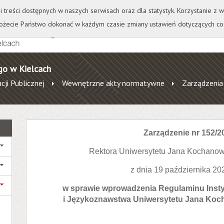
+
++
Wydawnictwo
Wirtualna Uczelnia
A
A
A
A
A
ji treści dostępnych w naszych serwisach oraz dla statystyk. Korzystanie z
żecie Państwo dokonać w każdym czasie zmiany ustawień dotyczących co
go w Kielcach
cji Publicznej
Wewnętrzne akty normatywne
Zarządzenia
Zarządzenie nr 152/2
Rektora Uniwersytetu Jana Kochanow
z dnia 19 października 20
w sprawie wprowadzenia Regulaminu Insty
i Językoznawstwa Uniwersytetu Jana Koc