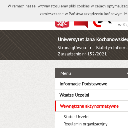
Kontakt
Biblioteka
W ramach naszej witryny stosujemy pliki cookies w celach optymalizac
zamieszczane w Państwa urządzeniu końcowym. Mo
Uniwersytet Jana Kochanowskie
Strona główna
Biuletyn Informa
Zarządzenie nr 152/2021
Menu
Informacje Podstawowe
Władze Uczelni
Wewnętrzne akty normatywne
Statut Uczelni
Regulamin organizacyjny