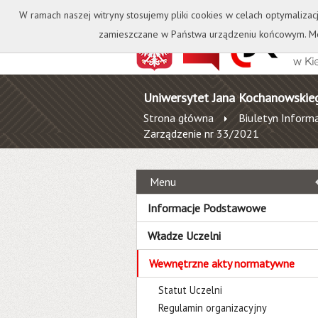
Kontakt
Biblioteka
W ramach naszej witryny stosujemy pliki cookies w celach optymalizac
zamieszczane w Państwa urządzeniu końcowym. Mo
Uniwersytet Jana Kochanowskie
Strona główna
Biuletyn Informa
Zarządzenie nr 33/2021
Menu
Informacje Podstawowe
Władze Uczelni
Wewnętrzne akty normatywne
Statut Uczelni
Regulamin organizacyjny