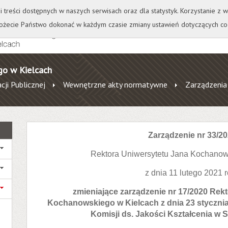
+
++
Wydawnictwo
Wirtualna Uczelnia
A
A
A
A
A
ji treści dostępnych w naszych serwisach oraz dla statystyk. Korzystanie z
żecie Państwo dokonać w każdym czasie zmiany ustawień dotyczących co
go w Kielcach
cji Publicznej
Wewnętrzne akty normatywne
Zarządzenia
Zarządzenie nr 33/2
Rektora Uniwersytetu Jana Kochanow
z dnia 11 lutego 2021 
zmieniające zarządzenie nr 17/2020 Rek
Kochanowskiego
w Kielcach z dnia 23 stycznia
Komisji ds. Jakości Kształcenia w S