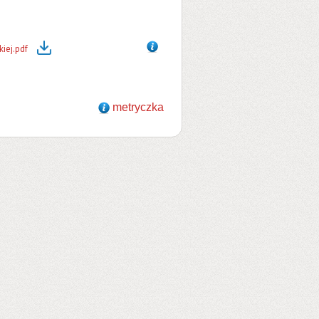
iej.pdf
metryczka