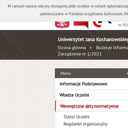
Kontakt
Biblioteka
W ramach naszej witryny stosujemy pliki cookies w celach optymalizac
zamieszczane w Państwa urządzeniu końcowym. Mo
Uniwersytet Jana Kochanowskie
Strona główna
Biuletyn Informa
Zarządzenie nr 1/2021
Menu
Informacje Podstawowe
Władze Uczelni
Wewnętrzne akty normatywne
Statut Uczelni
Regulamin organizacyjny