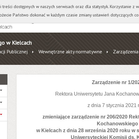
+
++
Wydawnictwo
Wirtualna Uczelnia
A
A
A
A
A
ji treści dostępnych w naszych serwisach oraz dla statystyk. Korzystanie z
żecie Państwo dokonać w każdym czasie zmiany ustawień dotyczących co
go w Kielcach
cji Publicznej
Wewnętrzne akty normatywne
Zarządzenia
Zarządzenie nr 1/20
Rektora Uniwersytetu Jana Kochanow
z dnia 7 stycznia 2021 
zmieniające zarządzenie nr 206/2020 Rek
Kochanowskiego
w Kielcach z dnia 28 września 2020 roku w
Uniwersyteckiej Komisji ds. 