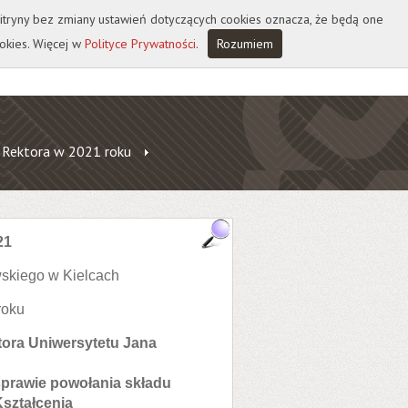
 witryny bez zmiany ustawień dotyczących cookies oznacza, że będą one
okies. Więcej w
Polityce Prywatności
.
Rozumiem
 Rektora w 2021 roku
21
skiego w Kielcach
roku
tora Uniwersytetu Jana
 sprawie powołania składu
Kształcenia