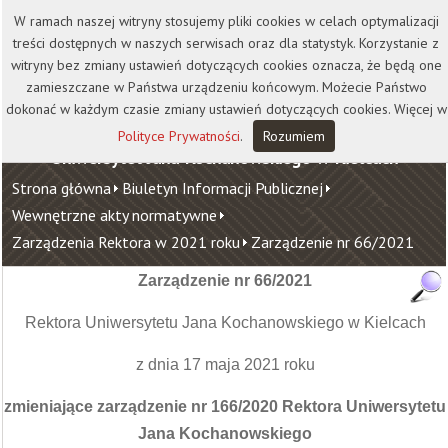
Kontakt
Biblioteka
Wydawnictwo
W ramach naszej witryny stosujemy pliki cookies w celach optymalizacji
Wirtualna Uczelnia
treści dostępnych w naszych serwisach oraz dla statystyk. Korzystanie z
witryny bez zmiany ustawień dotyczących cookies oznacza, że będą one
zamieszczane w Państwa urządzeniu końcowym. Możecie Państwo
dokonać w każdym czasie zmiany ustawień dotyczących cookies. Więcej w
Polityce Prywatności
.
Rozumiem
Uniwersytet Jana Kochanowskiego w Kielcach
Strona główna
Biuletyn Informacji Publicznej
Wewnętrzne akty normatywne
Zarządzenia Rektora w 2021 roku
Zarządzenie nr 66/2021
Zarządzenie nr 66/2021
Rektora Uniwersytetu Jana Kochanowskiego w Kielcach
z dnia 17 maja 2021 roku
zmieniające zarządzenie nr 166/2020 Rektora Uniwersytetu
Jana Kochanowskiego