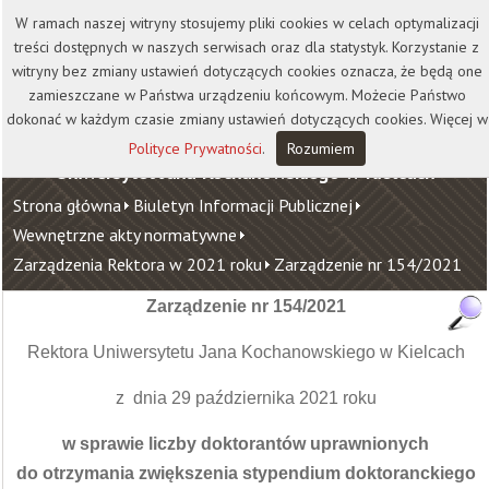
Kontakt
Biblioteka
Wydawnictwo
W ramach naszej witryny stosujemy pliki cookies w celach optymalizacji
Wirtualna Uczelnia
treści dostępnych w naszych serwisach oraz dla statystyk. Korzystanie z
witryny bez zmiany ustawień dotyczących cookies oznacza, że będą one
zamieszczane w Państwa urządzeniu końcowym. Możecie Państwo
dokonać w każdym czasie zmiany ustawień dotyczących cookies. Więcej w
Polityce Prywatności
.
Rozumiem
Uniwersytet Jana Kochanowskiego w Kielcach
Strona główna
Biuletyn Informacji Publicznej
Wewnętrzne akty normatywne
Zarządzenia Rektora w 2021 roku
Zarządzenie nr 154/2021
Zarządzenie nr 154/2021
Rektora Uniwersytetu Jana Kochanowskiego w Kielcach
z dnia 29 października 2021 roku
w sprawie liczby doktorantów uprawnionych
do otrzymania zwiększenia stypendium doktoranckiego