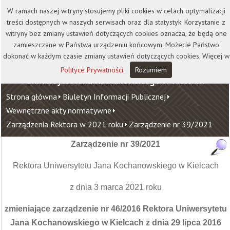
Kontakt
Biblioteka
Wydawnictwo
W ramach naszej witryny stosujemy pliki cookies w celach optymalizacji
Wirtualna Uczelnia
treści dostępnych w naszych serwisach oraz dla statystyk. Korzystanie z
witryny bez zmiany ustawień dotyczących cookies oznacza, że będą one
zamieszczane w Państwa urządzeniu końcowym. Możecie Państwo
dokonać w każdym czasie zmiany ustawień dotyczących cookies. Więcej w
Polityce Prywatności
.
Rozumiem
Uniwersytet Jana Kochanowskiego w Kielcach
Strona główna
Biuletyn Informacji Publicznej
Wewnętrzne akty normatywne
Zarządzenia Rektora w 2021 roku
Zarządzenie nr 39/2021
Zarządzenie nr 39/2021
Rektora Uniwersytetu Jana Kochanowskiego w Kielcach
z dnia 3 marca 2021 roku
zmieniające zarządzenie nr 46/2016 Rektora Uniwersytetu
Jana Kochanowskiego w Kielcach z dnia 29 lipca 2016