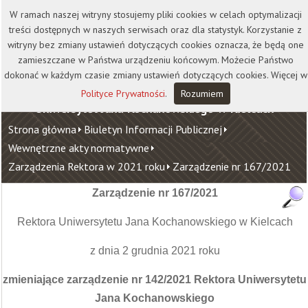
Kontakt
Biblioteka
Wydawnictwo
W ramach naszej witryny stosujemy pliki cookies w celach optymalizacji
Wirtualna Uczelnia
treści dostępnych w naszych serwisach oraz dla statystyk. Korzystanie z
witryny bez zmiany ustawień dotyczących cookies oznacza, że będą one
zamieszczane w Państwa urządzeniu końcowym. Możecie Państwo
dokonać w każdym czasie zmiany ustawień dotyczących cookies. Więcej w
Polityce Prywatności
.
Rozumiem
Uniwersytet Jana Kochanowskiego w Kielcach
Strona główna
Biuletyn Informacji Publicznej
Wewnętrzne akty normatywne
Zarządzenia Rektora w 2021 roku
Zarządzenie nr 167/2021
Zarządzenie nr
167/2021
Rektora Uniwersytetu Jana Kochanowskiego w Kielcach
z dnia 2 grudnia 2021 roku
zmieniające zarządzenie nr 142/2021 Rektora Uniwersytetu
Jana Kochanowskiego