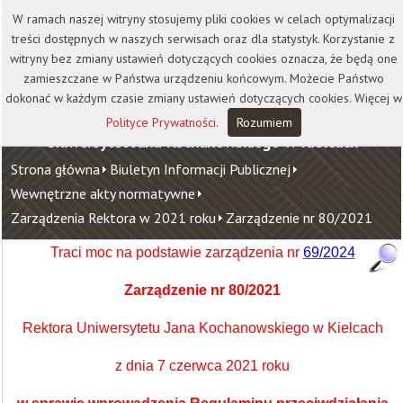
Kontakt
Biblioteka
Wydawnictwo
W ramach naszej witryny stosujemy pliki cookies w celach optymalizacji
Wirtualna Uczelnia
treści dostępnych w naszych serwisach oraz dla statystyk. Korzystanie z
witryny bez zmiany ustawień dotyczących cookies oznacza, że będą one
zamieszczane w Państwa urządzeniu końcowym. Możecie Państwo
dokonać w każdym czasie zmiany ustawień dotyczących cookies. Więcej w
Polityce Prywatności
.
Rozumiem
Uniwersytet Jana Kochanowskiego w Kielcach
Strona główna
Biuletyn Informacji Publicznej
Wewnętrzne akty normatywne
Zarządzenia Rektora w 2021 roku
Zarządzenie nr 80/2021
Traci moc na podstawie zarządzenia nr
69/2024
Zarządzenie nr 80/2021
Rektora Uniwersytetu Jana Kochanowskiego w Kielcach
z dnia 7 czerwca 2021 roku