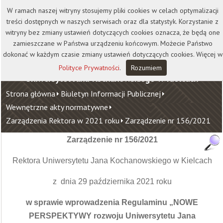
Kontakt
Biblioteka
Wydawnictwo
W ramach naszej witryny stosujemy pliki cookies w celach optymalizacji
Wirtualna Uczelnia
treści dostępnych w naszych serwisach oraz dla statystyk. Korzystanie z
witryny bez zmiany ustawień dotyczących cookies oznacza, że będą one
zamieszczane w Państwa urządzeniu końcowym. Możecie Państwo
dokonać w każdym czasie zmiany ustawień dotyczących cookies. Więcej w
Polityce Prywatności
.
Rozumiem
Uniwersytet Jana Kochanowskiego w Kielcach
Strona główna
Biuletyn Informacji Publicznej
Wewnętrzne akty normatywne
Zarządzenia Rektora w 2021 roku
Zarządzenie nr 156/2021
Zarządzenie nr 156/2021
Rektora Uniwersytetu Jana Kochanowskiego w Kielcach
z dnia 29 października 2021 roku
w sprawie wprowadzenia Regulaminu „NOWE
PERSPEKTYWY rozwoju Uniwersytetu Jana