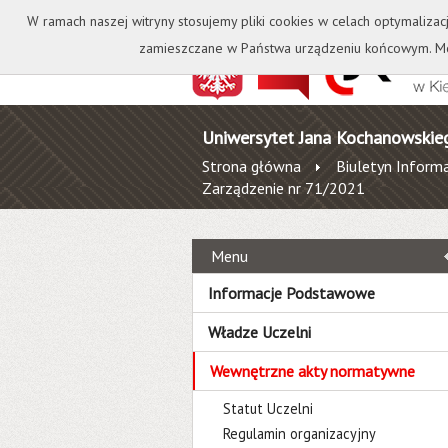
Kontakt
Biblioteka
W ramach naszej witryny stosujemy pliki cookies w celach optymalizac
zamieszczane w Państwa urządzeniu końcowym. Mo
Uniwersytet Jana Kochanowskie
Strona główna
Biuletyn Informa
Zarządzenie nr 71/2021
Menu
Informacje Podstawowe
Władze Uczelni
Wewnętrzne akty normatywne
Statut Uczelni
Regulamin organizacyjny