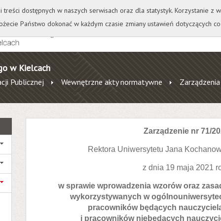
+
++
Wydawnictwo
Wirtualna Uczelnia
A
A
A
A
A
ji treści dostępnych w naszych serwisach oraz dla statystyk. Korzystanie z
żecie Państwo dokonać w każdym czasie zmiany ustawień dotyczących co
go w Kielcach
cji Publicznej
Wewnętrzne akty normatywne
Zarządzenia
Zarządzenie nr 71/2
Rektora Uniwersytetu Jana Kochanow
z dnia 19 maja 2021 r
w sprawie wprowadzenia wzorów oraz zasa
wykorzystywanych w ogólnouniwersytec
pracowników będących nauczyciel
i pracowników niebędących nauczyci