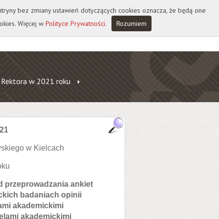
 witryny bez zmiany ustawień dotyczących cookies oznacza, że będą one
okies. Więcej w
Polityce Prywatności
.
Rozumiem
 Rektora w 2021 roku
021
skiego w Kielcach
oku
d przeprowadzania ankiet
kich badaniach opinii
ami akademickimi
elami akademickimi