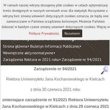
Kontakt
Biblioteka
Wydawnictwo
W ramach naszej witryny stosujemy pliki cookies w celach optymalizacji
Wirtualna Uczelnia
treści dostępnych w naszych serwisach oraz dla statystyk. Korzystanie z
witryny bez zmiany ustawień dotyczących cookies oznacza, że będą one
zamieszczane w Państwa urządzeniu końcowym. Możecie Państwo
dokonać w każdym czasie zmiany ustawień dotyczących cookies. Więcej w
Polityce Prywatności
.
Rozumiem
Uniwersytet Jana Kochanowskiego w Kielcach
Strona główna
Biuletyn Informacji Publicznej
Wewnętrzne akty normatywne
Zarządzenia Rektora w 2021 roku
Zarządzenie nr 94/2021
Zarządzenie nr 94/2021
Rektora Uniwersytetu Jana Kochanowskiego w Kielcach
z dnia 30 czerwca 2021 roku
zmieniające zarządzenie nr 91/2021 Rektora Uniwersytetu
Jana Kochanowskiego w Kielcach z dnia 29 czerwca 2021