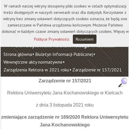
Kontakt
Biblioteka
Wydawnictwo
W ramach naszej witryny stosujemy pliki cookies w celach optymalizacji
Wirtualna Uczelnia
treści dostępnych w naszych serwisach oraz dla statystyk. Korzystanie z
witryny bez zmiany ustawień dotyczących cookies oznacza, że będą one
zamieszczane w Państwa urządzeniu końcowym. Możecie Państwo
dokonać w każdym czasie zmiany ustawień dotyczących cookies. Więcej w
Polityce Prywatności
.
Rozumiem
Uniwersytet Jana Kochanowskiego w Kielcach
Strona główna
Biuletyn Informacji Publicznej
Wewnętrzne akty normatywne
Zarządzenia Rektora w 2021 roku
Zarządzenie nr 157/2021
Zarządzenie nr 157/2021
Rektora Uniwersytetu Jana Kochanowskiego w Kielcach
z dnia 3 listopada 2021 roku
zmieniające zarządzenie nr 169/2020 Rektora Uniwersytetu
Jana Kochanowskiego