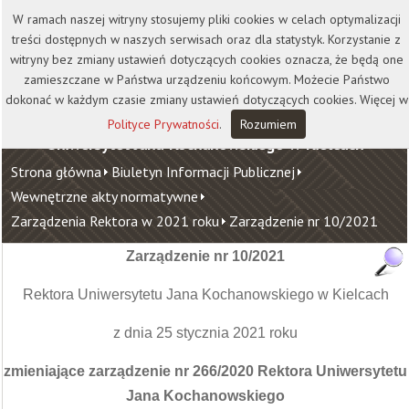
Kontakt
Biblioteka
Wydawnictwo
W ramach naszej witryny stosujemy pliki cookies w celach optymalizacji
Wirtualna Uczelnia
treści dostępnych w naszych serwisach oraz dla statystyk. Korzystanie z
witryny bez zmiany ustawień dotyczących cookies oznacza, że będą one
zamieszczane w Państwa urządzeniu końcowym. Możecie Państwo
dokonać w każdym czasie zmiany ustawień dotyczących cookies. Więcej w
Polityce Prywatności
.
Rozumiem
Uniwersytet Jana Kochanowskiego w Kielcach
Strona główna
Biuletyn Informacji Publicznej
Wewnętrzne akty normatywne
Zarządzenia Rektora w 2021 roku
Zarządzenie nr 10/2021
Zarządzenie nr 10/2021
Rektora Uniwersytetu Jana Kochanowskiego w Kielcach
z dnia 25 stycznia 2021 roku
zmieniające zarządzenie nr 266/2020 Rektora Uniwersytetu
Jana Kochanowskiego