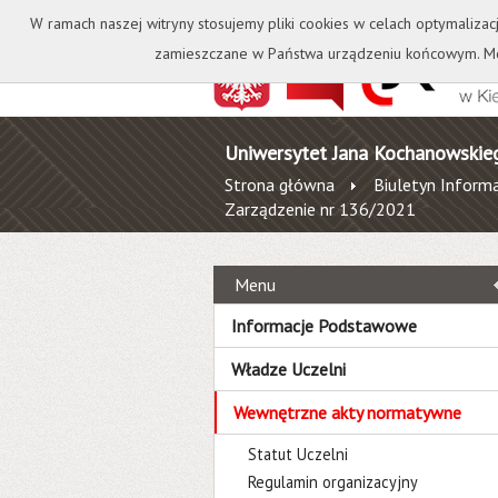
Kontakt
Biblioteka
W ramach naszej witryny stosujemy pliki cookies w celach optymalizac
zamieszczane w Państwa urządzeniu końcowym. Mo
Uniwersytet Jana Kochanowskie
Strona główna
Biuletyn Informa
Zarządzenie nr 136/2021
Menu
Informacje Podstawowe
Władze Uczelni
Wewnętrzne akty normatywne
Statut Uczelni
Regulamin organizacyjny