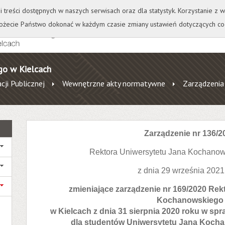
+
++
Wydawnictwo
Wirtualna Uczelnia
A
A
A
A
A
ji treści dostępnych w naszych serwisach oraz dla statystyk. Korzystanie z
żecie Państwo dokonać w każdym czasie zmiany ustawień dotyczących co
go w Kielcach
cji Publicznej
Wewnętrzne akty normatywne
Zarządzenia
Zarządzenie nr 136/2
Rektora Uniwersytetu Jana Kochanow
z dnia 29 września 2021
zmieniające zarządzenie nr 169/2020 Rek
Kochanowskiego
w Kielcach z dnia 31 sierpnia 2020 roku w s
dla studentów Uniwersytetu Jana Koch