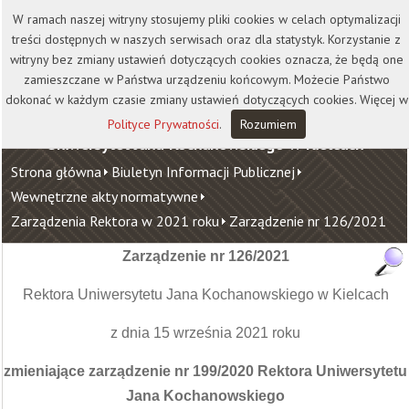
Kontakt
Biblioteka
Wydawnictwo
W ramach naszej witryny stosujemy pliki cookies w celach optymalizacji
Wirtualna Uczelnia
treści dostępnych w naszych serwisach oraz dla statystyk. Korzystanie z
witryny bez zmiany ustawień dotyczących cookies oznacza, że będą one
zamieszczane w Państwa urządzeniu końcowym. Możecie Państwo
dokonać w każdym czasie zmiany ustawień dotyczących cookies. Więcej w
Polityce Prywatności
.
Rozumiem
Uniwersytet Jana Kochanowskiego w Kielcach
Strona główna
Biuletyn Informacji Publicznej
Wewnętrzne akty normatywne
Zarządzenia Rektora w 2021 roku
Zarządzenie nr 126/2021
Zarządzenie nr 126/2021
Rektora Uniwersytetu Jana Kochanowskiego w Kielcach
z dnia 15 września 2021 roku
zmieniające zarządzenie nr 199/2020 Rektora Uniwersytetu
Jana Kochanowskiego