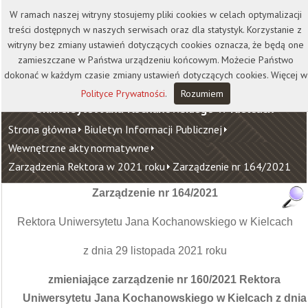
Kontakt
Biblioteka
Wydawnictwo
W ramach naszej witryny stosujemy pliki cookies w celach optymalizacji
Wirtualna Uczelnia
treści dostępnych w naszych serwisach oraz dla statystyk. Korzystanie z
witryny bez zmiany ustawień dotyczących cookies oznacza, że będą one
zamieszczane w Państwa urządzeniu końcowym. Możecie Państwo
dokonać w każdym czasie zmiany ustawień dotyczących cookies. Więcej w
Polityce Prywatności
.
Rozumiem
Uniwersytet Jana Kochanowskiego w Kielcach
Strona główna
Biuletyn Informacji Publicznej
Wewnętrzne akty normatywne
Zarządzenia Rektora w 2021 roku
Zarządzenie nr 164/2021
Zarządzenie nr 164/2021
Rektora Uniwersytetu Jana Kochanowskiego w Kielcach
z dnia 29 listopada 2021 roku
zmieniające zarządzenie nr 160/2021 Rektora
Uniwersytetu Jana Kochanowskiego w Kielcach z dnia