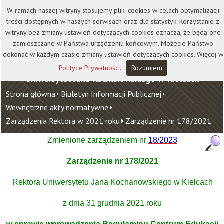
Kontakt
Biblioteka
Wydawnictwo
W ramach naszej witryny stosujemy pliki cookies w celach optymalizacji
Wirtualna Uczelnia
treści dostępnych w naszych serwisach oraz dla statystyk. Korzystanie z
witryny bez zmiany ustawień dotyczących cookies oznacza, że będą one
zamieszczane w Państwa urządzeniu końcowym. Możecie Państwo
dokonać w każdym czasie zmiany ustawień dotyczących cookies. Więcej w
Polityce Prywatności
.
Rozumiem
Uniwersytet Jana Kochanowskiego w Kielcach
Strona główna
Biuletyn Informacji Publicznej
Wewnętrzne akty normatywne
Zarządzenia Rektora w 2021 roku
Zarządzenie nr 178/2021
Zmienione zarządzeniem nr
18/2023
Zarządzenie nr 178/2021
Rektora Uniwersytetu Jana Kochanowskiego w Kielcach
z dnia 31 grudnia 2021 roku