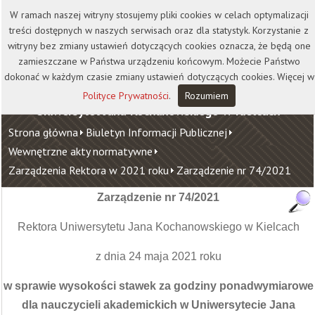
Kontakt
Biblioteka
Wydawnictwo
W ramach naszej witryny stosujemy pliki cookies w celach optymalizacji
Wirtualna Uczelnia
treści dostępnych w naszych serwisach oraz dla statystyk. Korzystanie z
witryny bez zmiany ustawień dotyczących cookies oznacza, że będą one
zamieszczane w Państwa urządzeniu końcowym. Możecie Państwo
dokonać w każdym czasie zmiany ustawień dotyczących cookies. Więcej w
Polityce Prywatności
.
Rozumiem
Uniwersytet Jana Kochanowskiego w Kielcach
Strona główna
Biuletyn Informacji Publicznej
Wewnętrzne akty normatywne
Zarządzenia Rektora w 2021 roku
Zarządzenie nr 74/2021
Zarządzenie nr 74/2021
Rektora Uniwersytetu Jana Kochanowskiego w Kielcach
z dnia 24 maja 2021 roku
w sprawie wysokości stawek za godziny ponadwymiarowe
dla nauczycieli akademickich w Uniwersytecie Jana