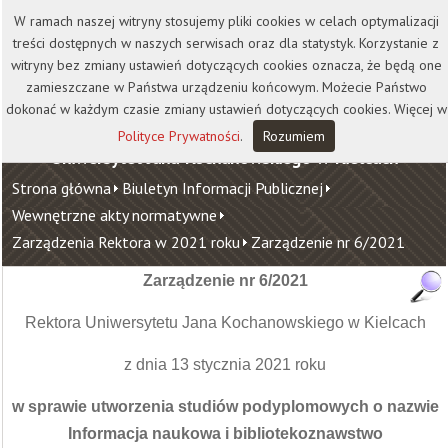
Kontakt
Biblioteka
Wydawnictwo
W ramach naszej witryny stosujemy pliki cookies w celach optymalizacji
Wirtualna Uczelnia
treści dostępnych w naszych serwisach oraz dla statystyk. Korzystanie z
witryny bez zmiany ustawień dotyczących cookies oznacza, że będą one
zamieszczane w Państwa urządzeniu końcowym. Możecie Państwo
dokonać w każdym czasie zmiany ustawień dotyczących cookies. Więcej w
Polityce Prywatności
.
Rozumiem
Uniwersytet Jana Kochanowskiego w Kielcach
Strona główna
Biuletyn Informacji Publicznej
Wewnętrzne akty normatywne
Zarządzenia Rektora w 2021 roku
Zarządzenie nr 6/2021
Zarządzenie nr 6/2021
Rektora Uniwersytetu Jana Kochanowskiego w Kielcach
z dnia 13 stycznia 2021 roku
w sprawie utworzenia studiów podyplomowych o nazwie
Informacja naukowa i bibliotekoznawstwo