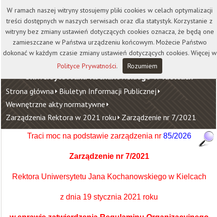
Kontakt
Biblioteka
Wydawnictwo
W ramach naszej witryny stosujemy pliki cookies w celach optymalizacji
Wirtualna Uczelnia
treści dostępnych w naszych serwisach oraz dla statystyk. Korzystanie z
witryny bez zmiany ustawień dotyczących cookies oznacza, że będą one
zamieszczane w Państwa urządzeniu końcowym. Możecie Państwo
dokonać w każdym czasie zmiany ustawień dotyczących cookies. Więcej w
Polityce Prywatności
.
Rozumiem
Uniwersytet Jana Kochanowskiego w Kielcach
Strona główna
Biuletyn Informacji Publicznej
Wewnętrzne akty normatywne
Zarządzenia Rektora w 2021 roku
Zarządzenie nr 7/2021
Traci moc na podstawie zarządzenia nr
85/2026
Zarządzenie n
r 7/2021
Rektora Uniwersytetu Jana Kochanowskiego w Kielcach
z dnia 19 stycznia 2021 roku