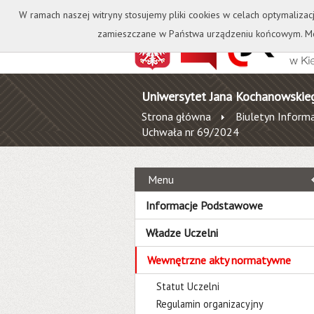
Kontakt
Biblioteka
W ramach naszej witryny stosujemy pliki cookies w celach optymalizac
zamieszczane w Państwa urządzeniu końcowym. Mo
Uniwersytet Jana Kochanowskie
Strona główna
Biuletyn Informa
Uchwała nr 69/2024
Menu
Informacje Podstawowe
Władze Uczelni
Wewnętrzne akty normatywne
Statut Uczelni
Regulamin organizacyjny