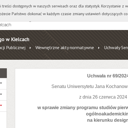
+
++
Wydawnictwo
Wirtualna Uczelnia
A
A
A
A
A
ji treści dostępnych w naszych serwisach oraz dla statystyk. Korzystanie z
żecie Państwo dokonać w każdym czasie zmiany ustawień dotyczących co
go w Kielcach
cji Publicznej
Wewnętrzne akty normatywne
Uchwały Sen
Uchwała nr 69/202
Senatu Uniwersytetu Jana Kochanow
z dnia 26 czerwca 2024
w sprawie zmiany programu studiów pierw
ogólnoakademicki
na kierunku desig