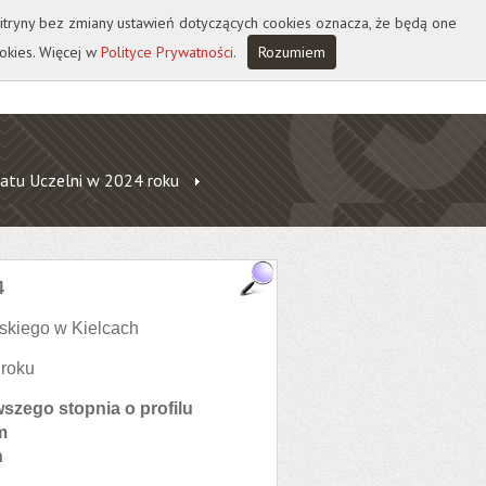
 witryny bez zmiany ustawień dotyczących cookies oznacza, że będą one
okies. Więcej w
Polityce Prywatności
.
Rozumiem
atu Uczelni w 2024 roku
4
skiego w Kielcach
 roku
szego stopnia o profilu
m
n