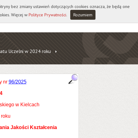
 witryny bez zmiany ustawień dotyczących cookies oznacza, że będą one
okies. Więcej w
Polityce Prywatności
.
Rozumiem
atu Uczelni w 2024 roku
y nr
96/2025
4
skiego w Kielcach
 roku
nia Jakości Kształcenia