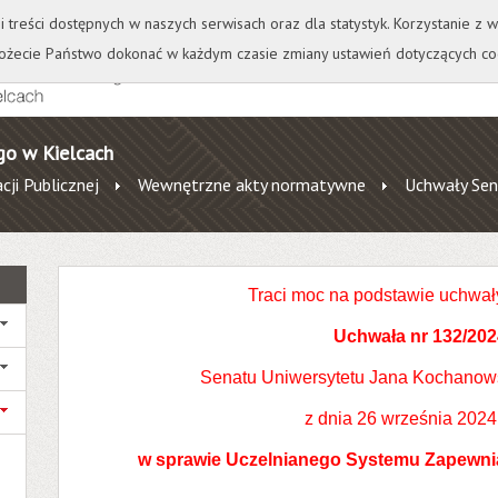
+
++
Wydawnictwo
Wirtualna Uczelnia
A
A
A
A
A
ji treści dostępnych w naszych serwisach oraz dla statystyk. Korzystanie z
żecie Państwo dokonać w każdym czasie zmiany ustawień dotyczących co
go w Kielcach
cji Publicznej
Wewnętrzne akty normatywne
Uchwały Sen
Traci moc na podstawie uchwał
Uchwała nr 132/202
Senatu Uniwersytetu Jana Kochanow
z dnia 26 września 2024
w sprawie Uczelnianego Systemu Zapewnia