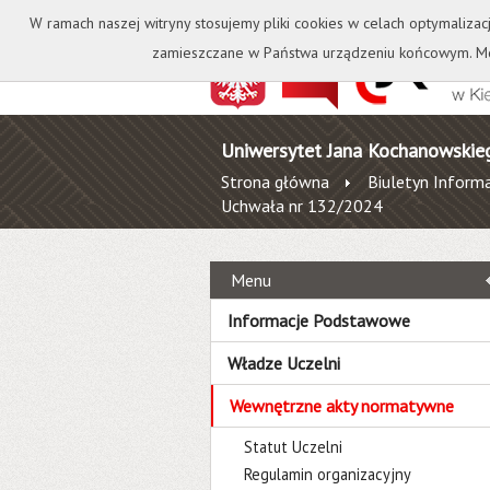
Kontakt
Biblioteka
W ramach naszej witryny stosujemy pliki cookies w celach optymalizac
zamieszczane w Państwa urządzeniu końcowym. Mo
Uniwersytet Jana Kochanowskie
Strona główna
Biuletyn Informa
Uchwała nr 132/2024
Menu
Informacje Podstawowe
Władze Uczelni
Wewnętrzne akty normatywne
Statut Uczelni
Regulamin organizacyjny