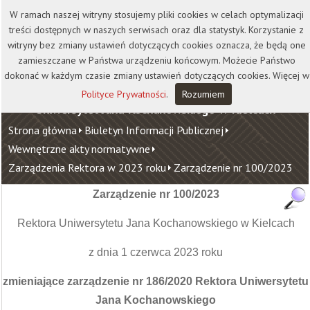
Kontakt
Biblioteka
Wydawnictwo
W ramach naszej witryny stosujemy pliki cookies w celach optymalizacji
Wirtualna Uczelnia
treści dostępnych w naszych serwisach oraz dla statystyk. Korzystanie z
witryny bez zmiany ustawień dotyczących cookies oznacza, że będą one
zamieszczane w Państwa urządzeniu końcowym. Możecie Państwo
dokonać w każdym czasie zmiany ustawień dotyczących cookies. Więcej w
Polityce Prywatności
.
Rozumiem
Uniwersytet Jana Kochanowskiego w Kielcach
Strona główna
Biuletyn Informacji Publicznej
Wewnętrzne akty normatywne
Zarządzenia Rektora w 2023 roku
Zarządzenie nr 100/2023
Zarządzenie nr 100/2023
Rektora Uniwersytetu Jana Kochanowskiego w Kielcach
z dnia 1 czerwca 2023 roku
zmieniające zarządzenie nr 186/2020 Rektora Uniwersytetu
Jana Kochanowskiego