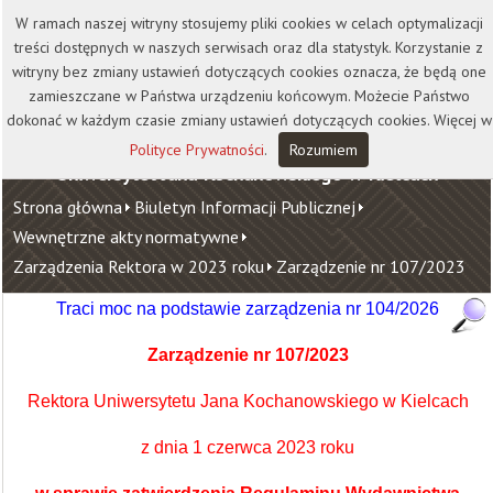
Kontakt
Biblioteka
Wydawnictwo
W ramach naszej witryny stosujemy pliki cookies w celach optymalizacji
Wirtualna Uczelnia
treści dostępnych w naszych serwisach oraz dla statystyk. Korzystanie z
witryny bez zmiany ustawień dotyczących cookies oznacza, że będą one
zamieszczane w Państwa urządzeniu końcowym. Możecie Państwo
dokonać w każdym czasie zmiany ustawień dotyczących cookies. Więcej w
Polityce Prywatności
.
Rozumiem
Uniwersytet Jana Kochanowskiego w Kielcach
Strona główna
Biuletyn Informacji Publicznej
Wewnętrzne akty normatywne
Zarządzenia Rektora w 2023 roku
Zarządzenie nr 107/2023
Traci moc na podstawie zarządzenia nr
104/2026
Zarządzenie nr 107/2023
Rektora Uniwersytetu Jana Kochanowskiego w Kielcach
z dnia 1 czerwca 2023 roku