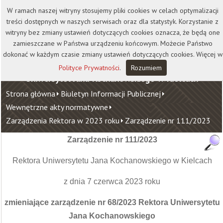
Kontakt
Biblioteka
Wydawnictwo
W ramach naszej witryny stosujemy pliki cookies w celach optymalizacji
Wirtualna Uczelnia
treści dostępnych w naszych serwisach oraz dla statystyk. Korzystanie z
witryny bez zmiany ustawień dotyczących cookies oznacza, że będą one
zamieszczane w Państwa urządzeniu końcowym. Możecie Państwo
dokonać w każdym czasie zmiany ustawień dotyczących cookies. Więcej w
Polityce Prywatności
.
Rozumiem
Uniwersytet Jana Kochanowskiego w Kielcach
Strona główna
Biuletyn Informacji Publicznej
Wewnętrzne akty normatywne
Zarządzenia Rektora w 2023 roku
Zarządzenie nr 111/2023
Zarządzenie nr 111/2023
Rektora Uniwersytetu Jana Kochanowskiego w Kielcach
z dnia 7 czerwca 2023 roku
zmieniające zarządzenie nr 68/2023
Rektora Uniwersytetu
Jana Kochanowskiego