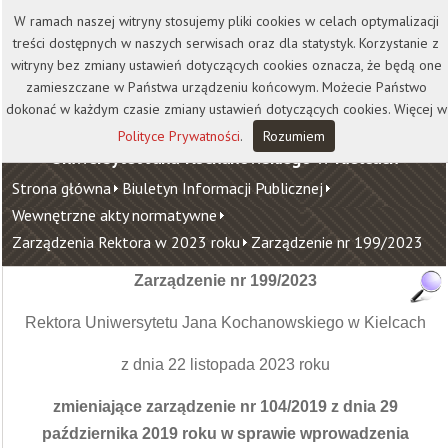
Kontakt
Biblioteka
Wydawnictwo
W ramach naszej witryny stosujemy pliki cookies w celach optymalizacji
Wirtualna Uczelnia
treści dostępnych w naszych serwisach oraz dla statystyk. Korzystanie z
witryny bez zmiany ustawień dotyczących cookies oznacza, że będą one
zamieszczane w Państwa urządzeniu końcowym. Możecie Państwo
dokonać w każdym czasie zmiany ustawień dotyczących cookies. Więcej w
Polityce Prywatności
.
Rozumiem
Uniwersytet Jana Kochanowskiego w Kielcach
Strona główna
Biuletyn Informacji Publicznej
Wewnętrzne akty normatywne
Zarządzenia Rektora w 2023 roku
Zarządzenie nr 199/2023
Zarządzenie nr 199/2023
Rektora Uniwersytetu Jana Kochanowskiego w Kielcach
z dnia 22 listopada 2023 roku
zmieniające zarządzenie nr 104/2019 z dnia 29
października 2019 roku w sprawie wprowadzenia