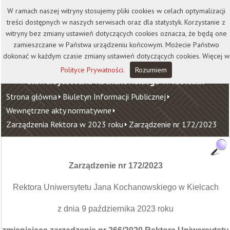
Kontakt
Biblioteka
Wydawnictwo
W ramach naszej witryny stosujemy pliki cookies w celach optymalizacji
Wirtualna Uczelnia
treści dostępnych w naszych serwisach oraz dla statystyk. Korzystanie z
witryny bez zmiany ustawień dotyczących cookies oznacza, że będą one
zamieszczane w Państwa urządzeniu końcowym. Możecie Państwo
dokonać w każdym czasie zmiany ustawień dotyczących cookies. Więcej w
Polityce Prywatności
.
Rozumiem
Uniwersytet Jana Kochanowskiego w Kielcach
Strona główna
Biuletyn Informacji Publicznej
Wewnętrzne akty normatywne
Zarządzenia Rektora w 2023 roku
Zarządzenie nr 172/2023
Zarządzenie nr 172/2023
Rektora Uniwersytetu Jana Kochanowskiego w Kielcach
z dnia 9 października 2023 roku