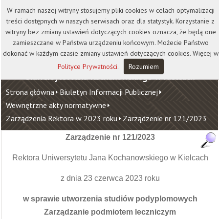
Kontakt
Biblioteka
Wydawnictwo
W ramach naszej witryny stosujemy pliki cookies w celach optymalizacji
Wirtualna Uczelnia
treści dostępnych w naszych serwisach oraz dla statystyk. Korzystanie z
witryny bez zmiany ustawień dotyczących cookies oznacza, że będą one
zamieszczane w Państwa urządzeniu końcowym. Możecie Państwo
dokonać w każdym czasie zmiany ustawień dotyczących cookies. Więcej w
Polityce Prywatności
.
Rozumiem
Uniwersytet Jana Kochanowskiego w Kielcach
Strona główna
Biuletyn Informacji Publicznej
Wewnętrzne akty normatywne
Zarządzenia Rektora w 2023 roku
Zarządzenie nr 121/2023
Zarządzenie nr 121/2023
Rektora Uniwersytetu Jana Kochanowskiego w Kielcach
z dnia 23 czerwca 2023 roku
w sprawie utworzenia studiów podyplomowych
Zarządzanie podmiotem leczniczym