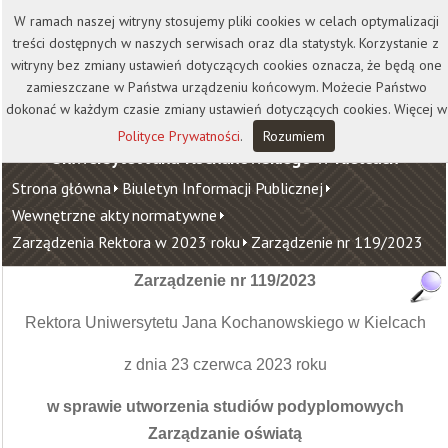
Kontakt
Biblioteka
Wydawnictwo
W ramach naszej witryny stosujemy pliki cookies w celach optymalizacji
Wirtualna Uczelnia
treści dostępnych w naszych serwisach oraz dla statystyk. Korzystanie z
witryny bez zmiany ustawień dotyczących cookies oznacza, że będą one
zamieszczane w Państwa urządzeniu końcowym. Możecie Państwo
dokonać w każdym czasie zmiany ustawień dotyczących cookies. Więcej w
Polityce Prywatności
.
Rozumiem
Uniwersytet Jana Kochanowskiego w Kielcach
Strona główna
Biuletyn Informacji Publicznej
Wewnętrzne akty normatywne
Zarządzenia Rektora w 2023 roku
Zarządzenie nr 119/2023
Zarządzenie nr 119/2023
Rektora Uniwersytetu Jana Kochanowskiego w Kielcach
z dnia 23 czerwca 2023 roku
w sprawie utworzenia studiów podyplomowych
Zarządzanie oświatą