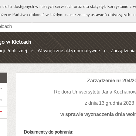
+
++
Wydawnictwo
Wirtualna Uczelnia
A
A
A
A
A
ji treści dostępnych w naszych serwisach oraz dla statystyk. Korzystanie z
żecie Państwo dokonać w każdym czasie zmiany ustawień dotyczących co
go w Kielcach
cji Publicznej
Wewnętrzne akty normatywne
Zarządzenia
Zarządzenie nr 204/2
Rektora Uniwersytetu Jana Kochanow
z dnia 13 grudnia 2023 
w sprawie wyznaczenia dnia wol
Dokumenty do pobrania: