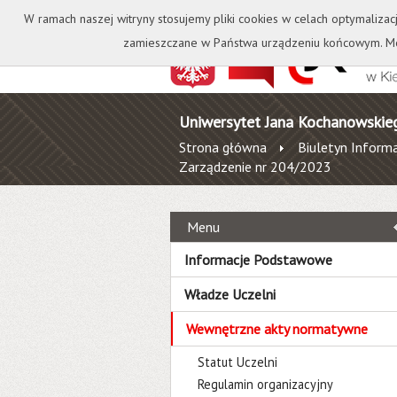
Kontakt
Biblioteka
W ramach naszej witryny stosujemy pliki cookies w celach optymalizac
zamieszczane w Państwa urządzeniu końcowym. Mo
Uniwersytet Jana Kochanowskie
Strona główna
Biuletyn Informa
Zarządzenie nr 204/2023
Menu
Informacje Podstawowe
Władze Uczelni
Wewnętrzne akty normatywne
Statut Uczelni
Regulamin organizacyjny