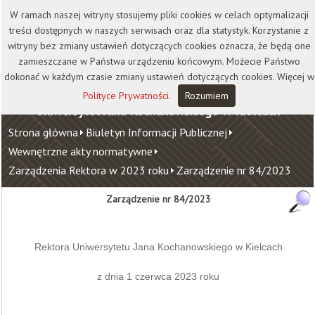
Kontakt
Biblioteka
Wydawnictwo
W ramach naszej witryny stosujemy pliki cookies w celach optymalizacji
Wirtualna Uczelnia
treści dostępnych w naszych serwisach oraz dla statystyk. Korzystanie z
witryny bez zmiany ustawień dotyczących cookies oznacza, że będą one
zamieszczane w Państwa urządzeniu końcowym. Możecie Państwo
dokonać w każdym czasie zmiany ustawień dotyczących cookies. Więcej w
Polityce Prywatności
.
Rozumiem
Uniwersytet Jana Kochanowskiego w Kielcach
Strona główna
Biuletyn Informacji Publicznej
Wewnętrzne akty normatywne
Zarządzenia Rektora w 2023 roku
Zarządzenie nr 84/2023
Zarządzenie nr 84/2023
Rektora Uniwersytetu Jana Kochanowskiego w Kielcach
z dnia 1 czerwca 2023 roku