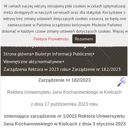
Kontakt
Biblioteka
Wydawnictwo
W ramach naszej witryny stosujemy pliki cookies w celach optymalizacji
Wirtualna Uczelnia
treści dostępnych w naszych serwisach oraz dla statystyk. Korzystanie z
witryny bez zmiany ustawień dotyczących cookies oznacza, że będą one
zamieszczane w Państwa urządzeniu końcowym. Możecie Państwo
dokonać w każdym czasie zmiany ustawień dotyczących cookies. Więcej w
Polityce Prywatności
.
Rozumiem
Uniwersytet Jana Kochanowskiego w Kielcach
Strona główna
Biuletyn Informacji Publicznej
Wewnętrzne akty normatywne
Zarządzenia Rektora w 2023 roku
Zarządzenie nr 182/2023
Zarządzenie nr 182/2023
Rektora Uniwersytetu Jana Kochanowskiego w Kielcach
z dnia 17 października 2023 roku
zmieniające zarządzenie nr 1/2023 Rektora Uniwersytetu
Jana Kochanowskiego w Kielcach z dnia 3 stycznia 2023