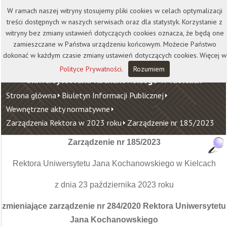
Kontakt
Biblioteka
Wydawnictwo
W ramach naszej witryny stosujemy pliki cookies w celach optymalizacji
Wirtualna Uczelnia
treści dostępnych w naszych serwisach oraz dla statystyk. Korzystanie z
witryny bez zmiany ustawień dotyczących cookies oznacza, że będą one
zamieszczane w Państwa urządzeniu końcowym. Możecie Państwo
dokonać w każdym czasie zmiany ustawień dotyczących cookies. Więcej w
Polityce Prywatności
.
Rozumiem
Uniwersytet Jana Kochanowskiego w Kielcach
Strona główna
Biuletyn Informacji Publicznej
Wewnętrzne akty normatywne
Zarządzenia Rektora w 2023 roku
Zarządzenie nr 185/2023
Zarządzenie nr 185/2023
Rektora Uniwersytetu Jana Kochanowskiego w Kielcach
z dnia 23 października 2023 roku
zmieniające zarządzenie nr 284/2020 Rektora Uniwersytetu
Jana Kochanowskiego