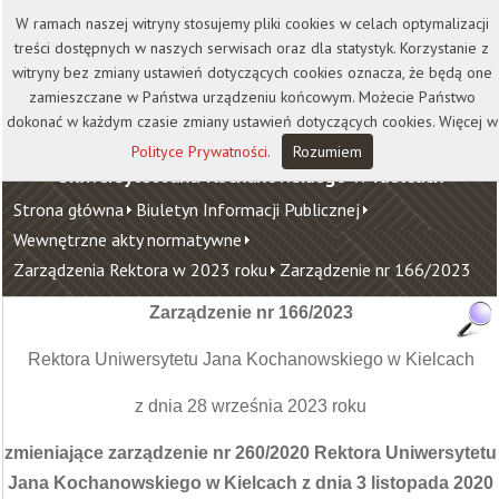
Kontakt
Biblioteka
Wydawnictwo
W ramach naszej witryny stosujemy pliki cookies w celach optymalizacji
Wirtualna Uczelnia
treści dostępnych w naszych serwisach oraz dla statystyk. Korzystanie z
witryny bez zmiany ustawień dotyczących cookies oznacza, że będą one
zamieszczane w Państwa urządzeniu końcowym. Możecie Państwo
dokonać w każdym czasie zmiany ustawień dotyczących cookies. Więcej w
Polityce Prywatności
.
Rozumiem
Uniwersytet Jana Kochanowskiego w Kielcach
Strona główna
Biuletyn Informacji Publicznej
Wewnętrzne akty normatywne
Zarządzenia Rektora w 2023 roku
Zarządzenie nr 166/2023
Zarządzenie nr 166/2023
Rektora Uniwersytetu Jana Kochanowskiego w Kielcach
z dnia 28 września 2023 roku
zmieniające zarządzenie nr 260/2020 Rektora Uniwersytetu
Jana Kochanowskiego
w Kielcach z dnia 3 listopada 2020