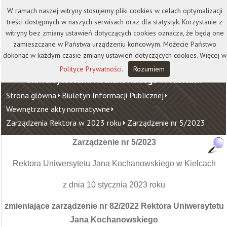
Kontakt
Biblioteka
Wydawnictwo
W ramach naszej witryny stosujemy pliki cookies w celach optymalizacji
Wirtualna Uczelnia
treści dostępnych w naszych serwisach oraz dla statystyk. Korzystanie z
witryny bez zmiany ustawień dotyczących cookies oznacza, że będą one
zamieszczane w Państwa urządzeniu końcowym. Możecie Państwo
dokonać w każdym czasie zmiany ustawień dotyczących cookies. Więcej w
Polityce Prywatności
.
Rozumiem
Uniwersytet Jana Kochanowskiego w Kielcach
Strona główna
Biuletyn Informacji Publicznej
Wewnętrzne akty normatywne
Zarządzenia Rektora w 2023 roku
Zarządzenie nr 5/2023
Zarządzenie nr 5/2023
Rektora Uniwersytetu Jana Kochanowskiego w Kielcach
z dnia 10 stycznia 2023 roku
zmieniające zarządzenie nr 82/2022 Rektora Uniwersytetu
Jana Kochanowskiego