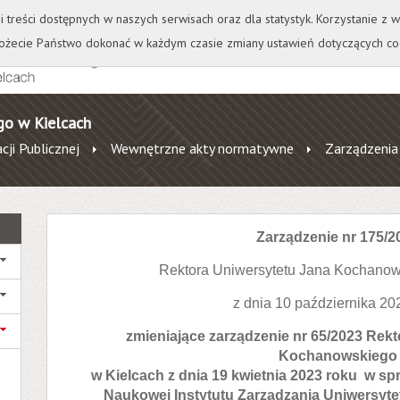
+
++
Wydawnictwo
Wirtualna Uczelnia
A
A
A
A
A
ji treści dostępnych w naszych serwisach oraz dla statystyk. Korzystanie z
żecie Państwo dokonać w każdym czasie zmiany ustawień dotyczących co
go w Kielcach
cji Publicznej
Wewnętrzne akty normatywne
Zarządzenia
Zarządzenie nr 175/2
Rektora Uniwersytetu Jana Kochanow
z dnia 10 października 20
zmieniające zarządzenie nr 65/2023 Rek
Kochanowskiego
w Kielcach z dnia 19 kwietnia 2023 roku w sp
Naukowej Instytutu Zarządzania Uniwersy