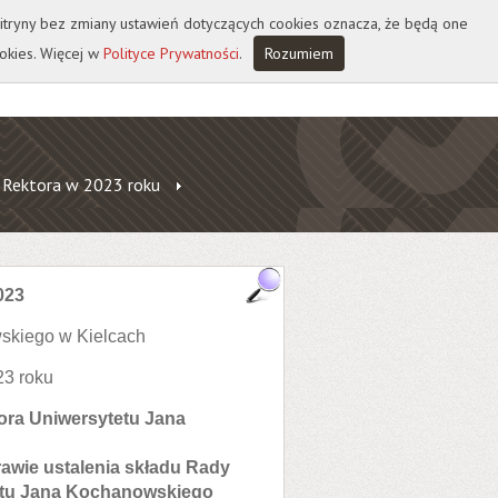
 witryny bez zmiany ustawień dotyczących cookies oznacza, że będą one
okies. Więcej w
Polityce Prywatności
.
Rozumiem
 Rektora w 2023 roku
023
skiego w Kielcach
23 roku
tora Uniwersytetu Jana
rawie ustalenia składu Rady
tetu Jana Kochanowskiego