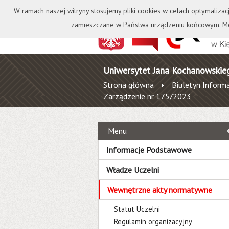
Kontakt
Biblioteka
W ramach naszej witryny stosujemy pliki cookies w celach optymalizac
zamieszczane w Państwa urządzeniu końcowym. Mo
Uniwersytet Jana Kochanowskie
Strona główna
Biuletyn Informa
Zarządzenie nr 175/2023
Menu
Informacje Podstawowe
Władze Uczelni
Wewnętrzne akty normatywne
Statut Uczelni
Regulamin organizacyjny