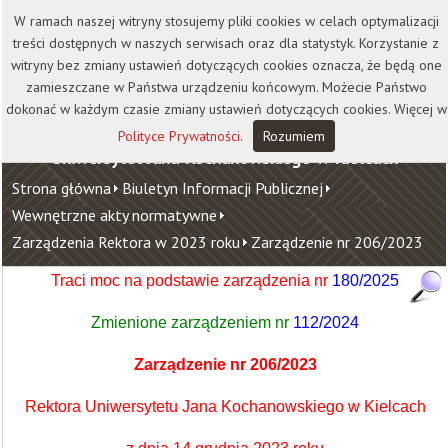
Kontakt
Biblioteka
Wydawnictwo
W ramach naszej witryny stosujemy pliki cookies w celach optymalizacji
Wirtualna Uczelnia
treści dostępnych w naszych serwisach oraz dla statystyk. Korzystanie z
witryny bez zmiany ustawień dotyczących cookies oznacza, że będą one
zamieszczane w Państwa urządzeniu końcowym. Możecie Państwo
dokonać w każdym czasie zmiany ustawień dotyczących cookies. Więcej w
Polityce Prywatności
.
Rozumiem
Uniwersytet Jana Kochanowskiego w Kielcach
Strona główna
Biuletyn Informacji Publicznej
Wewnętrzne akty normatywne
Zarządzenia Rektora w 2023 roku
Zarządzenie nr 206/2023
Traci moc na podstawie zarządzenia nr
180/2025
Zmienione zarządzeniem
nr
112/2024
Zarządzenie nr 206/2023
Rektora Uniwersytetu Jana Kochanowskiego w Kielcach