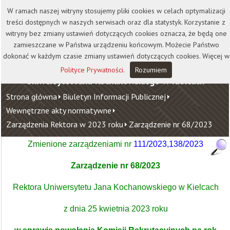
Kontakt
Biblioteka
Wydawnictwo
W ramach naszej witryny stosujemy pliki cookies w celach optymalizacji
Wirtualna Uczelnia
treści dostępnych w naszych serwisach oraz dla statystyk. Korzystanie z
witryny bez zmiany ustawień dotyczących cookies oznacza, że będą one
zamieszczane w Państwa urządzeniu końcowym. Możecie Państwo
dokonać w każdym czasie zmiany ustawień dotyczących cookies. Więcej w
Polityce Prywatności
.
Rozumiem
Uniwersytet Jana Kochanowskiego w Kielcach
Strona główna
Biuletyn Informacji Publicznej
Wewnętrzne akty normatywne
Zarządzenia Rektora w 2023 roku
Zarządzenie nr 68/2023
Zmienione zarządzeniami nr
111/2023
,
138/2023
Zarządzenie nr 68/2023
Rektora Uniwersytetu Jana Kochanowskiego w Kielcach
z dnia 25 kwietnia 2023 roku