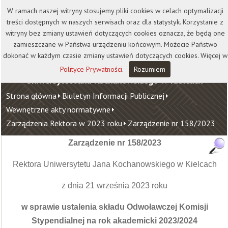
Kontakt
Biblioteka
Wydawnictwo
W ramach naszej witryny stosujemy pliki cookies w celach optymalizacji
Wirtualna Uczelnia
treści dostępnych w naszych serwisach oraz dla statystyk. Korzystanie z
witryny bez zmiany ustawień dotyczących cookies oznacza, że będą one
zamieszczane w Państwa urządzeniu końcowym. Możecie Państwo
dokonać w każdym czasie zmiany ustawień dotyczących cookies. Więcej w
Polityce Prywatności
.
Rozumiem
Uniwersytet Jana Kochanowskiego w Kielcach
Strona główna
Biuletyn Informacji Publicznej
Wewnętrzne akty normatywne
Zarządzenia Rektora w 2023 roku
Zarządzenie nr 158/2023
Zarządzenie nr 158/2023
Rektora Uniwersytetu Jana Kochanowskiego w Kielcach
z dnia 21 września 2023 roku
w sprawie ustalenia składu Odwoławczej Komisji
Stypendialnej
na rok akademicki 2023/2024