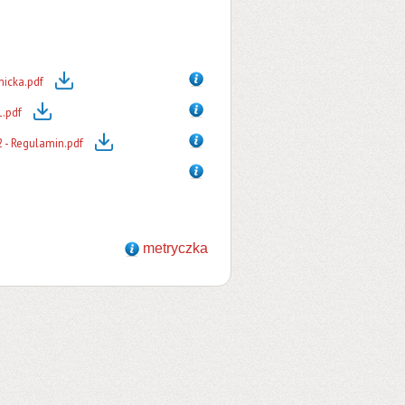
micka.pdf
1.pdf
2 - Regulamin.pdf
metryczka