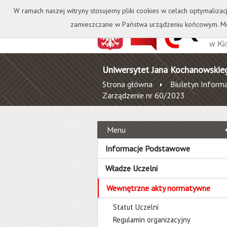
Kontakt
Biblioteka
W ramach naszej witryny stosujemy pliki cookies w celach optymalizac
zamieszczane w Państwa urządzeniu końcowym. Mo
Uniwersytet Jana Kochanowskie
Strona główna
Biuletyn Informa
Zarządzenie nr 60/2023
Menu
Informacje Podstawowe
Władze Uczelni
Wewnętrzne akty normatywne
Statut Uczelni
Regulamin organizacyjny