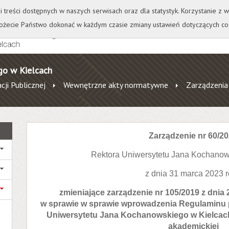
+
++
Wydawnictwo
Wirtualna Uczelnia
A
A
A
A
A
ji treści dostępnych w naszych serwisach oraz dla statystyk. Korzystanie z
żecie Państwo dokonać w każdym czasie zmiany ustawień dotyczących co
go w Kielcach
cji Publicznej
Wewnętrzne akty normatywne
Zarządzenia
Zarządzenie nr
60/20
Rektora Uniwersytetu Jana Kochanow
z dnia 31 marca 2023 
zmieniające zarządzenie nr 105/2019 z dnia 
w sprawie w sprawie wprowadzenia Regulaminu p
Uniwersytetu Jana Kochanowskiego w Kielcach
akademickiej