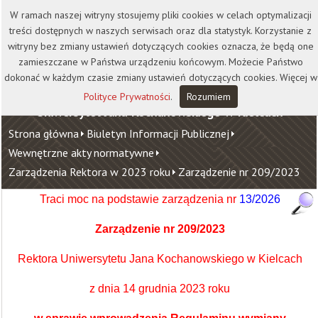
Kontakt
Biblioteka
Wydawnictwo
W ramach naszej witryny stosujemy pliki cookies w celach optymalizacji
Wirtualna Uczelnia
treści dostępnych w naszych serwisach oraz dla statystyk. Korzystanie z
witryny bez zmiany ustawień dotyczących cookies oznacza, że będą one
zamieszczane w Państwa urządzeniu końcowym. Możecie Państwo
dokonać w każdym czasie zmiany ustawień dotyczących cookies. Więcej w
Polityce Prywatności
.
Rozumiem
Uniwersytet Jana Kochanowskiego w Kielcach
Strona główna
Biuletyn Informacji Publicznej
Wewnętrzne akty normatywne
Zarządzenia Rektora w 2023 roku
Zarządzenie nr 209/2023
Traci moc na podstawie zarządzenia nr
13/2026
Zarządzenie nr 209/2023
Rektora Uniwersytetu Jana Kochanowskiego w Kielcach
z dnia 14 grudnia 2023 roku