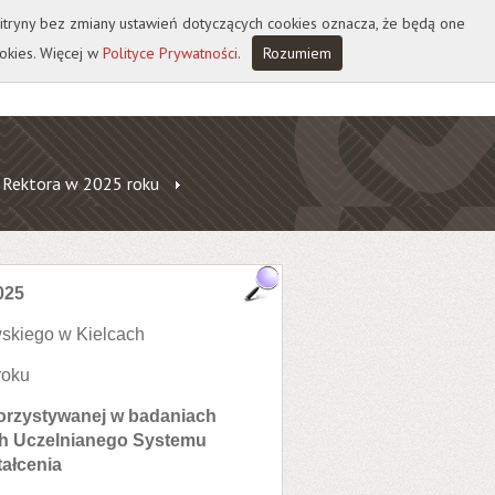
 witryny bez zmiany ustawień dotyczących cookies oznacza, że będą one
okies. Więcej w
Polityce Prywatności
.
Rozumiem
 Rektora w 2025 roku
025
skiego w Kielcach
roku
orzystywanej w badaniach
ch Uczelnianego Systemu
ałcenia