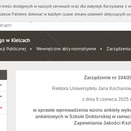
+
++
Wydawnictwo
Wirtualna Uczelnia
A
A
A
A
A
ji treści dostępnych w naszych serwisach oraz dla statystyk. Korzystanie z
żecie Państwo dokonać w każdym czasie zmiany ustawień dotyczących co
go w Kielcach
cji Publicznej
Wewnętrzne akty normatywne
Zarządzenia
Zarządzenie nr 104/2
Rektora Uniwersytetu Jana Kochanow
z dnia 9 czerwca 2025 
w sprawie wprowadzenia wzoru ankiety wyk
ankietowych w Szkole Doktorskiej w rama
Zapewniania Jakości Kszt