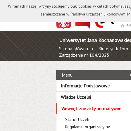
Kontakt
Biblioteka
W ramach naszej witryny stosujemy pliki cookies w celach optymalizac
zamieszczane w Państwa urządzeniu końcowym. Mo
Uniwersytet Jana Kochanowskie
Strona główna
Biuletyn Informa
Zarządzenie nr 104/2025
Menu
Informacje Podstawowe
Władze Uczelni
Wewnętrzne akty normatywne
Statut Uczelni
Regulamin organizacyjny