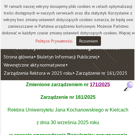
Kontakt
Biblioteka
Wydawnictwo
W ramach naszej witryny stosujemy pliki cookies w celach optymalizacji
Wirtualna Uczelnia
treści dostępnych w naszych serwisach oraz dla statystyk. Korzystanie z
witryny bez zmiany ustawień dotyczących cookies oznacza, że będą one
zamieszczane w Państwa urządzeniu końcowym. Możecie Państwo
dokonać w każdym czasie zmiany ustawień dotyczących cookies. Więcej w
Polityce Prywatności
.
Rozumiem
Uniwersytet Jana Kochanowskiego w Kielcach
Strona główna
Biuletyn Informacji Publicznej
Wewnętrzne akty normatywne
Zarządzenia Rektora w 2025 roku
Zarządzenie nr 161/2025
Zmienione zarządzeniem nr
171/2025
Zarządzenie nr 161/2025
Rektora Uniwersytetu Jana Kochanowskiego w Kielcach
z dnia 30 września 2025 roku