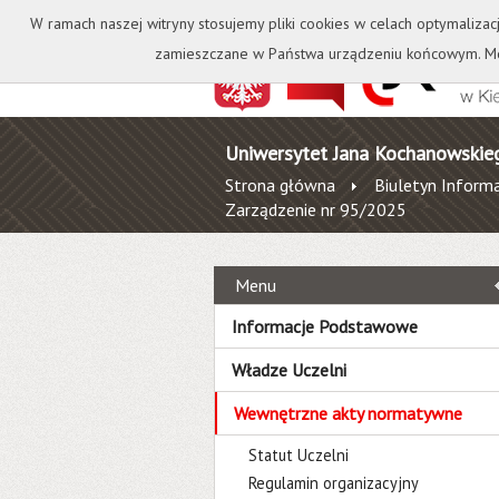
Kontakt
Biblioteka
W ramach naszej witryny stosujemy pliki cookies w celach optymalizac
zamieszczane w Państwa urządzeniu końcowym. Mo
Uniwersytet Jana Kochanowskie
Strona główna
Biuletyn Informa
Zarządzenie nr 95/2025
Menu
Informacje Podstawowe
Władze Uczelni
Wewnętrzne akty normatywne
Statut Uczelni
Regulamin organizacyjny