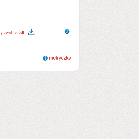
y cywilnej.pdf
metryczka