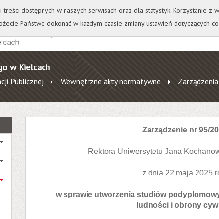
+
++
Wydawnictwo
Wirtualna Uczelnia
A
A
A
A
A
ji treści dostępnych w naszych serwisach oraz dla statystyk. Korzystanie z
żecie Państwo dokonać w każdym czasie zmiany ustawień dotyczących co
go w Kielcach
cji Publicznej
Wewnętrzne akty normatywne
Zarządzenia
Zarządzenie nr 95/2
Rektora Uniwersytetu Jana Kochanow
z dnia 22 maja 2025 r
w sprawie utworzenia studiów podyplomowy
ludności i obrony cywi