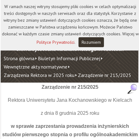
Kontakt
Biblioteka
Wydawnictwo
W ramach naszej witryny stosujemy pliki cookies w celach optymalizacji
Wirtualna Uczelnia
treści dostępnych w naszych serwisach oraz dla statystyk. Korzystanie z
witryny bez zmiany ustawień dotyczących cookies oznacza, że będą one
zamieszczane w Państwa urządzeniu końcowym. Możecie Państwo
dokonać w każdym czasie zmiany ustawień dotyczących cookies. Więcej w
Polityce Prywatności
.
Rozumiem
Uniwersytet Jana Kochanowskiego w Kielcach
Strona główna
Biuletyn Informacji Publicznej
Wewnętrzne akty normatywne
Zarządzenia Rektora w 2025 roku
Zarządzenie nr 215/2025
Zarządzenie nr 215/2025
Rektora Uniwersytetu Jana Kochanowskiego w Kielcach
z dnia 8 grudnia 2025 roku
w sprawie zaprzestania prowadzenia inżynierskich
studiów pierwszego stopnia o profilu ogólnoakademickim