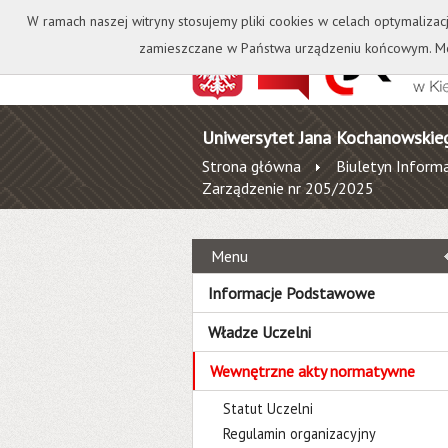
Kontakt
Biblioteka
W ramach naszej witryny stosujemy pliki cookies w celach optymalizac
zamieszczane w Państwa urządzeniu końcowym. Mo
Uniwersytet Jana Kochanowskie
Strona główna
Biuletyn Informa
Zarządzenie nr 205/2025
Menu
Informacje Podstawowe
Władze Uczelni
Wewnętrzne akty normatywne
Statut Uczelni
Regulamin organizacyjny