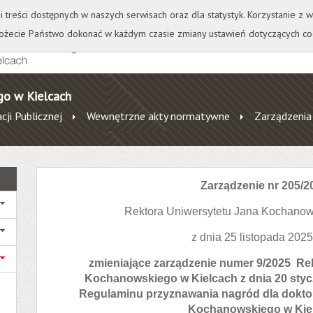
+
++
Wydawnictwo
Wirtualna Uczelnia
A
A
A
A
A
ji treści dostępnych w naszych serwisach oraz dla statystyk. Korzystanie z
żecie Państwo dokonać w każdym czasie zmiany ustawień dotyczących co
go w Kielcach
cji Publicznej
Wewnętrzne akty normatywne
Zarządzenia
Zarządzenie nr 205/2
Rektora Uniwersytetu Jana Kochanow
z dnia 25 listopada 2025
zmieniające zarządzenie numer 9/2025 Re
Kochanowskiego w Kielcach z dnia 20 styc
Regulaminu przyznawania nagród dla dokto
Kochanowskiego w Kie