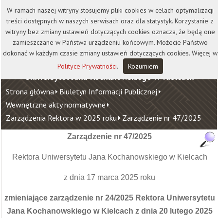
Kontakt
Biblioteka
Wydawnictwo
W ramach naszej witryny stosujemy pliki cookies w celach optymalizacji
Wirtualna Uczelnia
treści dostępnych w naszych serwisach oraz dla statystyk. Korzystanie z
witryny bez zmiany ustawień dotyczących cookies oznacza, że będą one
zamieszczane w Państwa urządzeniu końcowym. Możecie Państwo
dokonać w każdym czasie zmiany ustawień dotyczących cookies. Więcej w
Polityce Prywatności
.
Rozumiem
Uniwersytet Jana Kochanowskiego w Kielcach
Strona główna
Biuletyn Informacji Publicznej
Wewnętrzne akty normatywne
Zarządzenia Rektora w 2025 roku
Zarządzenie nr 47/2025
Zarządzenie nr
47/2025
Rektora Uniwersytetu Jana Kochanowskiego w Kielcach
z dnia 17 marca 2025 roku
zmieniające zarządzenie nr 24/2025 Rektora Uniwersytetu
Jana Kochanowskiego w Kielcach z dnia 20 lutego 2025