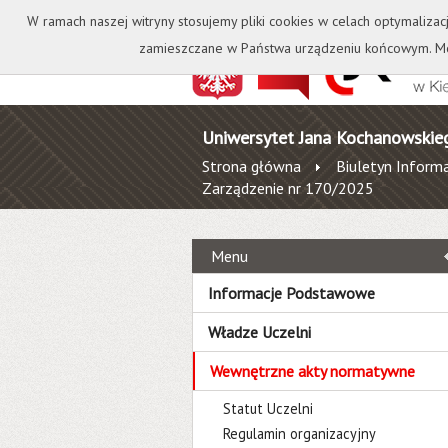
Kontakt
Biblioteka
W ramach naszej witryny stosujemy pliki cookies w celach optymalizac
zamieszczane w Państwa urządzeniu końcowym. Mo
Uniwersytet Jana Kochanowskie
Strona główna
Biuletyn Informa
Zarządzenie nr 170/2025
Menu
Informacje Podstawowe
Władze Uczelni
Wewnętrzne akty normatywne
Statut Uczelni
Regulamin organizacyjny