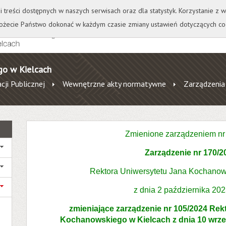
+
++
Wydawnictwo
Wirtualna Uczelnia
A
A
A
A
A
ji treści dostępnych w naszych serwisach oraz dla statystyk. Korzystanie z
żecie Państwo dokonać w każdym czasie zmiany ustawień dotyczących co
go w Kielcach
cji Publicznej
Wewnętrzne akty normatywne
Zarządzenia
Zmienione zarządzeniem n
Zarządzenie nr 170/2
Rektora Uniwersytetu Jana Kochanow
z dnia 2 października 202
zmieniające zarządzenie nr 105/2024 Rek
Kochanowskiego w Kielcach z dnia 10 wrze