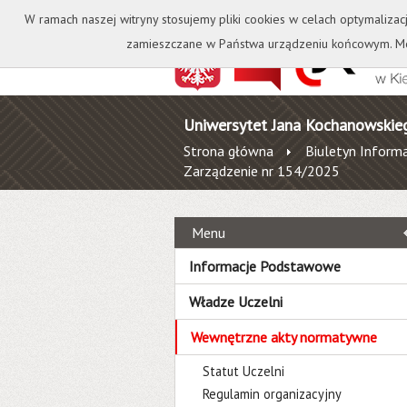
Kontakt
Biblioteka
W ramach naszej witryny stosujemy pliki cookies w celach optymalizac
zamieszczane w Państwa urządzeniu końcowym. Mo
Uniwersytet Jana Kochanowskie
Strona główna
Biuletyn Informa
Zarządzenie nr 154/2025
Menu
Informacje Podstawowe
Władze Uczelni
Wewnętrzne akty normatywne
Statut Uczelni
Regulamin organizacyjny