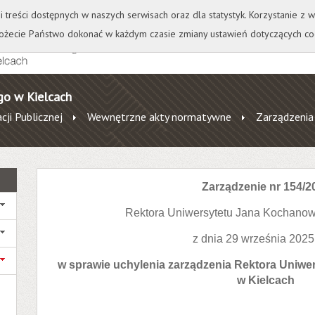
+
++
Wydawnictwo
Wirtualna Uczelnia
A
A
A
A
A
ji treści dostępnych w naszych serwisach oraz dla statystyk. Korzystanie z
żecie Państwo dokonać w każdym czasie zmiany ustawień dotyczących co
go w Kielcach
cji Publicznej
Wewnętrzne akty normatywne
Zarządzenia
Zarządzenie nr 154/2
Rektora Uniwersytetu Jana Kochanow
z dnia 29 września 2025
w sprawie uchylenia zarządzenia Rektora Uniw
w Kielcach