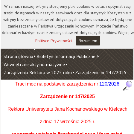
Kontakt
Biblioteka
Wydawnictwo
W ramach naszej witryny stosujemy pliki cookies w celach optymalizacji
Wirtualna Uczelnia
treści dostępnych w naszych serwisach oraz dla statystyk. Korzystanie z
witryny bez zmiany ustawień dotyczących cookies oznacza, że będą one
zamieszczane w Państwa urządzeniu końcowym. Możecie Państwo
dokonać w każdym czasie zmiany ustawień dotyczących cookies. Więcej w
Polityce Prywatności
.
Rozumiem
Uniwersytet Jana Kochanowskiego w Kielcach
Strona główna
Biuletyn Informacji Publicznej
Wewnętrzne akty normatywne
Zarządzenia Rektora w 2025 roku
Zarządzenie nr 147/2025
Traci moc na podstawie zarządzenia nr
120/2026
Zarządzenie nr 147/2025
Rektora Uniwersytetu Jana Kochanowskiego w Kielcach
z dnia 17 września 2025 r.